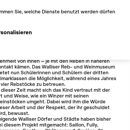
timmen Sie, welche Dienste benutzt werden dürfen
sonalisieren
stöcke
e Kinder unserer Region leben mitten in einer
eingegend, ohne dass sie – zumindest die
ehrheit von ihnen – je mit den Reben in näheren
ontakt kämen. Das Walliser Reb- und Weinmuseum
etet nun Schülerinnen und Schülern der dritten
imarklassen die Möglichkeit, während eines Jahres
 vier Rebstöcke zu betreuen.
 dieser Zeit macht sich das Kind vertraut mit der
t und Weise, wie ein Winzer mit seinen
einstöcken umgeht. Dabei wird ihm die Würde
eser Arbeit und der Respekt, der ihr geschuldet
ird, bewusst.
olgende Walliser Dörfer und Städte haben bisher
i diesem Projekt mitgemacht: Saillon, Fully,