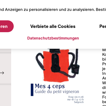
nd Anzeigen zu personalisieren und zu analysieren. Bes
08/04 - 30/11/2006
eren
Verbiete alle Cookies
Per
In Erwartung meiner vier Reb
Datenschutzbestimmungen
Di
W
M
K
bi
Pr
je
In
Ar
W
di
w
F
be