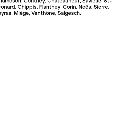
hamoson, Conthey, Châteauneuf, Savièse, St-
onard, Chippis, Flanthey, Corin, Noës, Sierre,
eyras, Miège, Venthône, Salgesch.