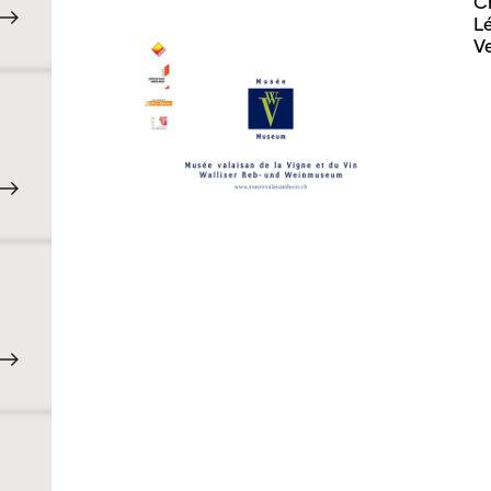
C
Lé
V