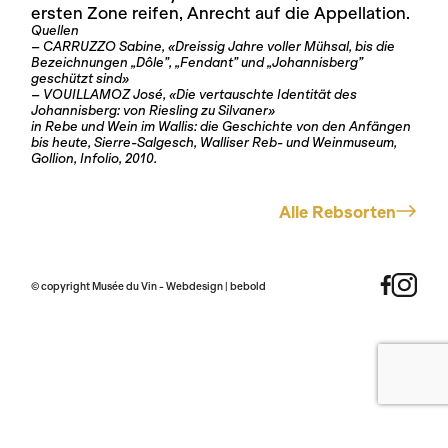
ersten Zone reifen, Anrecht auf die Appellation.
Quellen
– CARRUZZO Sabine, «Dreissig Jahre voller Mühsal, bis die
Bezeichnungen „Dôle”, „Fendant” und „Johannisberg”
geschützt sind»
– VOUILLAMOZ José, «Die vertauschte Identität des
Johannisberg: von Riesling zu Silvaner»
in Rebe und Wein im Wallis: die Geschichte von den Anfängen
bis heute, Sierre-Salgesch, Walliser Reb- und Weinmuseum,
Gollion, Infolio, 2010.
Alle Rebsorten
© copyright Musée du Vin - Webdesign |
bebold