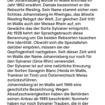
Der Johannisberg wurde im Wallis erstmals im
Jahr 1862 erwähnt. Damals bezeichnet er die
Rebsorte Riesling. Sein Name stammt sicher vom
Schloss Johannisberg im Rheingau, das älteste
Riesling Rebgut der Welt. Zur gleichen Zeit tritt
im Wallis auch der Weisse Rhein auf, ein
Gewächs das der Sorte Sylvaner entspricht.
Ab 1928 kehrt der Sprachgebrauch diese
Benennung um: Die beiden Rebsorten tauschen
ihre Identität. Obwohl sich die Spezialisten
darüber empören, müssen sie der
Gepflogenheit nachgeben. Seit dieser Zeit wird
im Wallis der Name Johannisberg nur noch für
den Sylvaner (Gros Rhin) verwendet.
Der Sylvaner ist auf eine natürliche Kreuzung
der Sorten Savagnin Blanc (Heida im Wallis,
Traminer im Tirol) und Österreichisch Weiss
zurückzuführen.
Johannisberg ist im Wallis seit 1966 eine
geschützte Bezeichnung. Wegen
Absatzschwierigkeiten haben die Behörden
seinen Anbau ab 1985 beschränkt: Nunmehr
haben nur noch Sylvaner Trauben, die in der