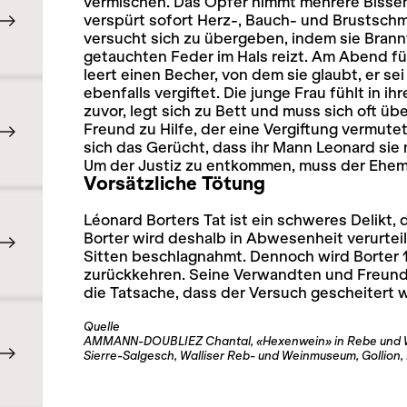
vermischen. Das Opfer nimmt mehrere Bissen d
verspürt sofort Herz-, Bauch- und Brustsch
versucht sich zu übergeben, indem sie Brannt
getauchten Feder im Hals reizt. Am Abend füh
leert einen Becher, von dem sie glaubt, er sei
ebenfalls vergiftet. Die junge Frau fühlt in i
zuvor, legt sich zu Bett und muss sich oft ü
Freund zu Hilfe, der eine Vergiftung vermutet
sich das Gerücht, dass ihr Mann Leonard sie 
Um der Justiz zu entkommen, muss der Ehema
Vorsätzliche Tötung
Léonard Borters Tat ist ein schweres Delikt,
Borter wird deshalb in Abwesenheit verurtei
Sitten beschlagnahmt. Dennoch wird Borter 1
zurückkehren. Seine Verwandten und Freunde
die Tatsache, dass der Versuch gescheitert 
Quelle
AMMANN-DOUBLIEZ Chantal, «Hexenwein» in Rebe und Wei
Sierre-Salgesch, Walliser Reb- und Weinmuseum, Gollion, I