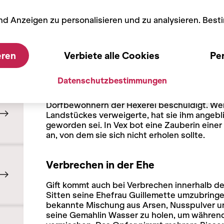
nd Anzeigen zu personalisieren und zu analysieren. Bes
Wussten Sie schon?
eren
Verbiete alle Cookies
Per
Wein war ein geeignetes Mitte
Datenschutzbestimmungen
Während der Zeit der Hexenverfolgung wird da
Verbindung gebracht. So wird zum Beispiel 
Dorfbewohnern der Hexerei beschuldigt. Weil
Landstückes verweigerte, hat sie ihm angebl
geworden sei. In Vex bot eine Zauberin einer
an, von dem sie sich nicht erholen sollte.
Verbrechen in der Ehe
Gift kommt auch bei Verbrechen innerhalb de
Sitten seine Ehefrau Guillemette umzubringen
bekannte Mischung aus Arsen, Nusspulver u
seine Gemahlin Wasser zu holen, um während