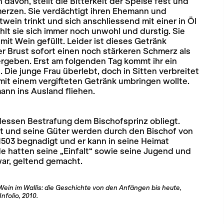
avon, stellt die Bitterkeit der Speise fest und
merzen. Sie verdächtigt ihren Ehemann und
wein trinkt und sich anschliessend mit einer in Öl
lt sie sich immer noch unwohl und durstig. Sie
 mit Wein gefüllt. Leider ist dieses Getränk
hrer Brust sofort einen noch stärkeren Schmerz als
bergeben. Erst am folgenden Tag kommt ihr ein
. Die junge Frau überlebt, doch in Sitten verbreitet
mit einem vergifteten Getränk umbringen wollte.
nn ins Ausland fliehen.
 dessen Bestrafung dem Bischofsprinz obliegt.
lt und seine Güter werden durch den Bischof von
503 begnadigt und er kann in seine Heimat
 hatten seine „Einfalt“ sowie seine Jugend und
war, geltend gemacht.
n im Wallis: die Geschichte von den Anfängen bis heute,
nfolio, 2010.