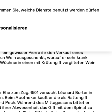
timmen Sie, welche Dienste benutzt werden dürfen
sonalisieren
l um Feinde zu vergiften
s erlittene Unheil verschiedentlich mit Wein in
1492 Jeannette Boson aus Lens von den
 ein gewisser Pierre ihr den Verkauf eines
ich Wein ausgeschenkt, worauf er sehr krank
 Wöchnerin einen mit Krötengift vergifteten Wein
r Ehe zum Zug. 1501 versucht Léonard Borter in
. Beim Apotheker kauft er die als Rattengift
nd Pech. Während des Mittagessens bittet er
 ihrer Abwesenheit das Gift mit dem Spinat zu