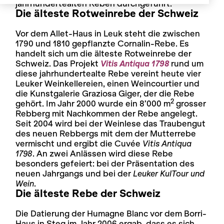
jahrhundertealten Reben durchgeführt.
Die älteste Rotweinrebe der Schweiz
Vor dem Allet-Haus in Leuk steht die zwischen
1790 und 1810 gepflanzte Cornalin-Rebe. Es
handelt sich um die älteste Rotweinrebe der
Schweiz. Das Projekt
Vitis Antiqua 1798
rund um
diese jahrhundertealte Rebe vereint heute vier
Leuker Weinkellereien, einen Weincourtier und
die Kunstgalerie Graziosa Giger, der die Rebe
2
gehört. Im Jahr 2000 wurde ein 8’000 m
grosser
Rebberg mit Nachkommen der Rebe angelegt.
Seit 2004 wird bei der Weinlese das Traubengut
des neuen Rebbergs mit dem der Mutterrebe
vermischt und ergibt die Cuvée
Vitis Antiqua
1798
. An zwei Anlässen wird diese Rebe
besonders gefeiert: bei der Präsentation des
neuen Jahrgangs und bei der
Leuker KulTour und
Wein
.
Die älteste Rebe der Schweiz
Die Datierung der Humagne Blanc vor dem Borri-
Haus in Steg im Jahr 2006 ergab, dass es sich