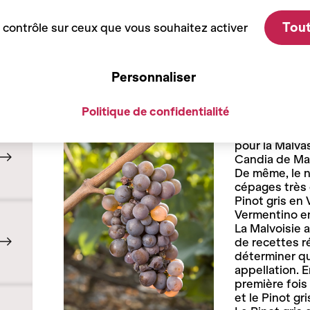
Tout
e contrôle sur ceux que vous souhaitez activer
Les cépages
Personnaliser
Malvoisie, Pinot Gris : une ori
Politique de confidentialité
La Malvoisie 
italiens qui d
pour la Malva
Candia de Mad
De même, le n
cépages très 
Pinot gris en 
Vermentino en
La Malvoisie a
de recettes ré
déterminer qu
appellation. E
première fois
et le Pinot gri