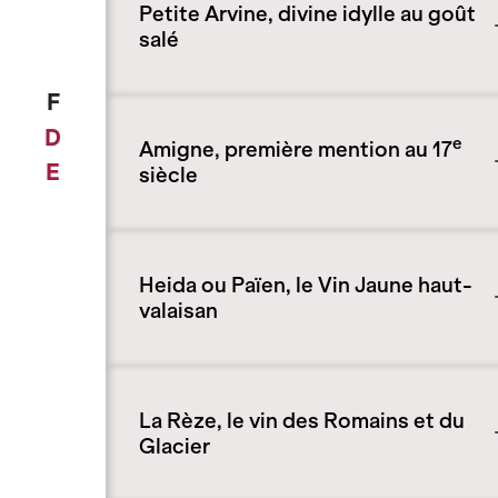
Petite Arvine, divine idylle au goût
salé
F
D
e
Amigne, première mention au 17
E
siècle
Heida ou Païen, le Vin Jaune haut-
valaisan
La Rèze, le vin des Romains et du
Glacier