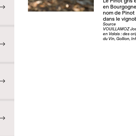
Le Pinot gris
en Bourgogne
nom de Pinot 
dans le vigno
Source
VOUILLAMOZ José, 
en Valais : des or
du Vin, Gollion, In