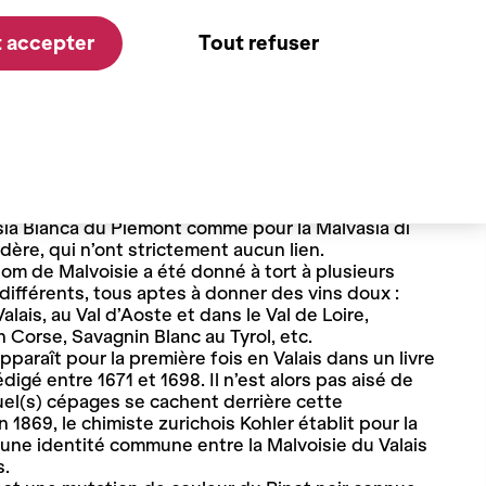
 accepter
Tout refuser
gine toute en douceur
tire son nom de « Malvasia », un groupe de cépages
onnent des vins doux. En effet, ce terme est utilisé
sia Bianca du Piémont comme pour la Malvasia di
ère, qui n’ont strictement aucun lien.
om de Malvoisie a été donné à tort à plusieurs
différents, tous aptes à donner des vins doux :
Valais, au Val d’Aoste et dans le Val de Loire,
 Corse, Savagnin Blanc au Tyrol, etc.
pparaît pour la première fois en Valais dans un livre
digé entre 1671 et 1698. Il n’est alors pas aisé de
el(s) cépages se cachent derrière cette
n 1869, le chimiste zurichois Kohler établit pour la
 une identité commune entre la Malvoisie du Valais
s.