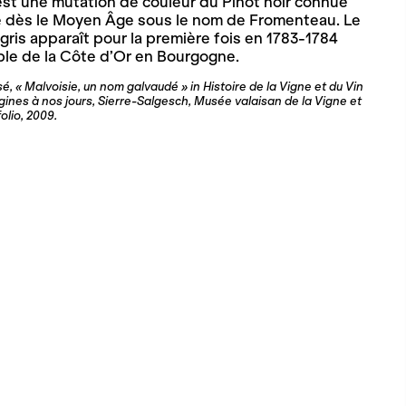
 est une mutation de couleur du Pinot noir connue
 dès le Moyen Âge sous le nom de Fromenteau. Le
gris apparaît pour la première fois en 1783-1784
ble de la Côte d’Or en Bourgogne.
« Malvoisie, un nom galvaudé » in Histoire de la Vigne et du Vin
igines à nos jours, Sierre-Salgesch, Musée valaisan de la Vigne et
folio, 2009.