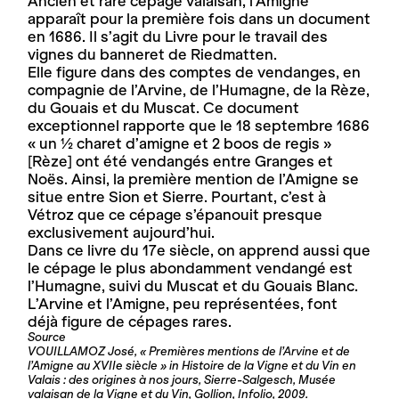
Ancien et rare cépage valaisan, l’Amigne
apparaît pour la première fois dans un document
en 1686. Il s’agit du Livre pour le travail des
vignes du banneret de Riedmatten.
Elle figure dans des comptes de vendanges, en
compagnie de l’Arvine, de l’Humagne, de la Rèze,
du Gouais et du Muscat. Ce document
exceptionnel rapporte que le 18 septembre 1686
« un ½ charet d’amigne et 2 boos de regis »
[Rèze] ont été vendangés entre Granges et
Noës. Ainsi, la première mention de l’Amigne se
situe entre Sion et Sierre. Pourtant, c’est à
Vétroz que ce cépage s’épanouit presque
exclusivement aujourd’hui.
Dans ce livre du 17e siècle, on apprend aussi que
le cépage le plus abondamment vendangé est
l’Humagne, suivi du Muscat et du Gouais Blanc.
L’Arvine et l’Amigne, peu représentées, font
déjà figure de cépages rares.
Source
VOUILLAMOZ José, « Premières mentions de l’Arvine et de
l’Amigne au XVIIe siècle » in Histoire de la Vigne et du Vin en
Valais : des origines à nos jours, Sierre-Salgesch, Musée
valaisan de la Vigne et du Vin, Gollion, Infolio, 2009.