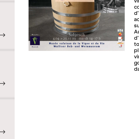
vi
co
d
ac
su
Au
d’
t
pl
vi
go
da