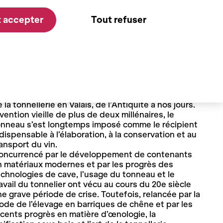
 accepter
Tout refuser
tte exposition présente le second volet d’une
cherche consacrée à l’histoire de la boissellerie et
 la tonnellerie en Valais, de l’Antiquité à nos jours.
vention vieille de plus de deux millénaires, le
onneau s’est longtemps imposé comme le récipient
dispensable à l’élaboration, à la conservation et au
ansport du vin.
oncurrencé par le développement de contenants
n matériaux modernes et par les progrès des
chnologies de cave, l’usage du tonneau et le
avail du tonnelier ont vécu au cours du 20e siècle
e grave période de crise. Toutefois, relancée par la
de de l’élevage en barriques de chêne et par les
cents progrès en matière d’œnologie, la