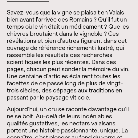
de
Histoire
Savez-vous que la vigne se plaisait en Valais
de
la
bien avant l’arrivée des Romains ? Qu’il fut un
Vigne
temps où le vin était un médicament ? Que les
et
chèvres broutaient dans le vignoble ? Ces
du
révélations et bien d’autres figurent dans cet
Vin
en
ouvrage de référence richement illustré, qui
Valais
rassemble les résultats des recherches
:
scientifiques les plus récentes. Dans ces
des
origines
pages, chacun peut sonder la mémoire du vin.
à
Une centaine d’articles éclairent toutes les
nos
facettes de ce passé long de plus de vingt-
jours
trois siècles, des cépages aux traditions en
passant par le paysage viticole.
Aujourd’hui, un cru se raconte davantage qu’il
ne se boit. Au-delà de leurs indéniables
qualités gustatives, les nectars valaisans
portent une histoire passionnante, unique. La
connaître, c’est plonger au fond du verre et