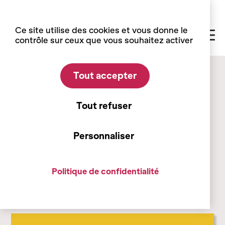
Panneau de gestion des cookies
Ce site utilise des cookies et vous donne le
contrôle sur ceux que vous souhaitez activer
Tout accepter
Accueil
Boutique
Histoire de la Vigne et du Vin en Valais : des
origines à nos jours
Tout refuser
Histoire de la Vigne et du Vin
Personnaliser
en Valais : des origines à nos
jours
Politique de confidentialité