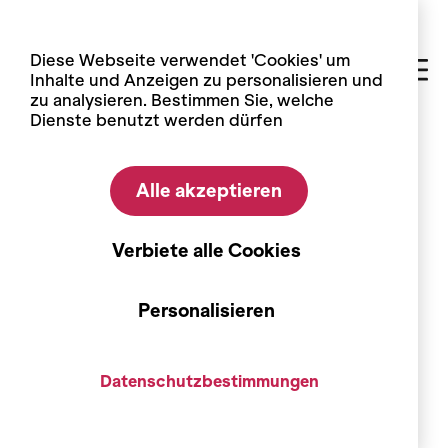
Cookie-Einstellungen
Diese Webseite verwendet 'Cookies' um
Inhalte und Anzeigen zu personalisieren und
zu analysieren. Bestimmen Sie, welche
Dienste benutzt werden dürfen
Home
Praktische Informationen
Alle akzeptieren
Praktische Informationen
Eintrittspreise
Verbiete alle Cookies
Heute geöffnet ab 14:00 à 18:00 Uhr
Personalisieren
Die Eintrittskarte ist für beide Ausstellungsorte
gültig (ein Jahr ab dem Ausstellungsdatum).
Datenschutzbestimmungen
Erwachsene
CHF 10.-
Studierende, Lehrling, AHV, IV (1 Begleitperson