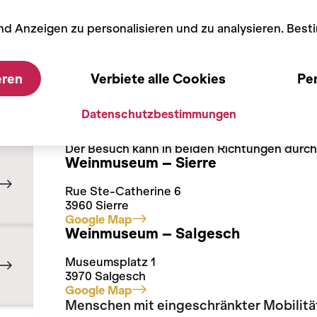
nd Anzeigen zu personalisieren und zu analysieren. Bes
Praktische Informationen
eren
Verbiete alle Cookies
Per
Anreise
Datenschutzbestimmungen
Für den Besuch der beiden Museumsstandort
eingeplant werden.
Der Besuch kann in beiden Richtungen durc
Weinmuseum – Sierre
Rue Ste-Catherine 6
3960 Sierre
Google Map
Weinmuseum – Salgesch
Museumsplatz 1
3970 Salgesch
Google Map
Menschen mit eingeschränkter Mobilitä