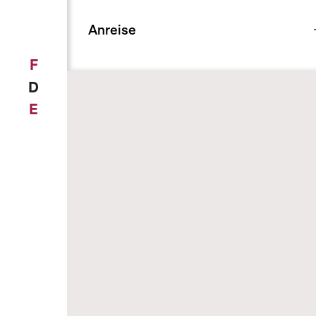
Anreise
F
D
E