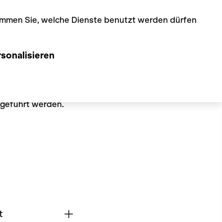
timmen Sie, welche Dienste benutzt werden dürfen
sonalisieren
e und des Rebwegs sollte ein halber Tag
hgeführt werden.
t