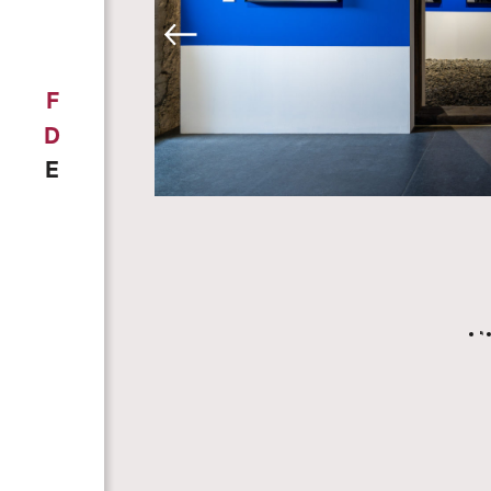
F
D
E