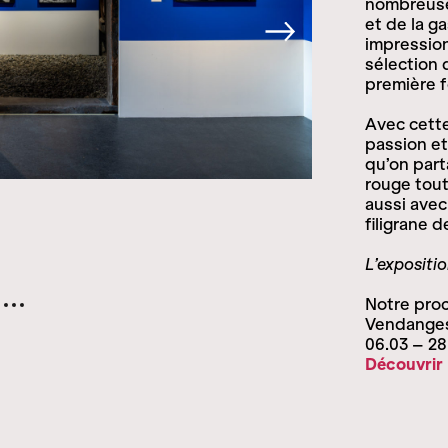
nombreuse
et de la g
impression
sélection 
première f
Avec cette
passion et
qu’on parta
rouge tout
aussi avec 
filigrane d
L’expositi
Notre proc
Vendanges
06.03 – 28
Découvrir